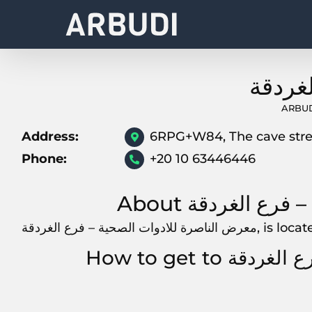
Skip
to
content
غردقة
ARBU
Address:
6RPG+W84, The cave stre
Phone:
+20 10 63446446
ة – فرع الغردقة
is located at,