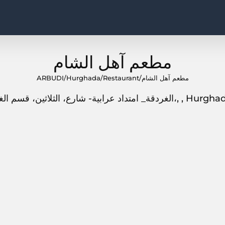
مطعم آهل الشام
ARBUDI
/
Hurghada
/
Restaurant
/
مطعم آهل الشام
7R56+5J5، الغردقة_ امتداد عرابية- شارع، الثلاثين، قسم الغردقة، البحر الأحمر،,