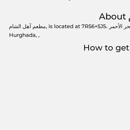
مطعم آهل الشام, is located at 7R56+5J5، الغردقة_ امتداد عرابية- شارع، الثلاثين، قسم الغردقة، البحر الأحمر،,
Hurghada, ,