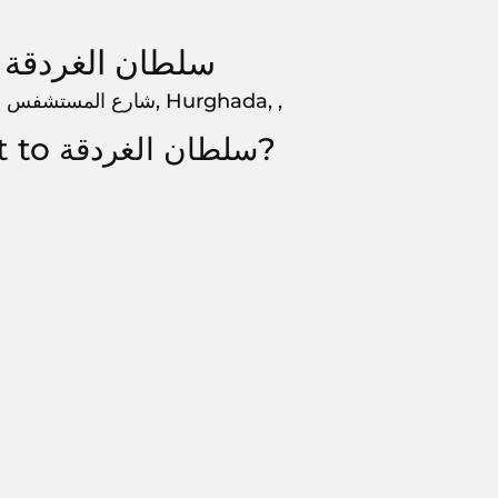
About سلطان الغردقة
سلطان الغردقة, is located at شارع المستشفس العام ،الغردقه،قسم ثاني, Hurghada, ,
How to get to سلطان الغردقة?