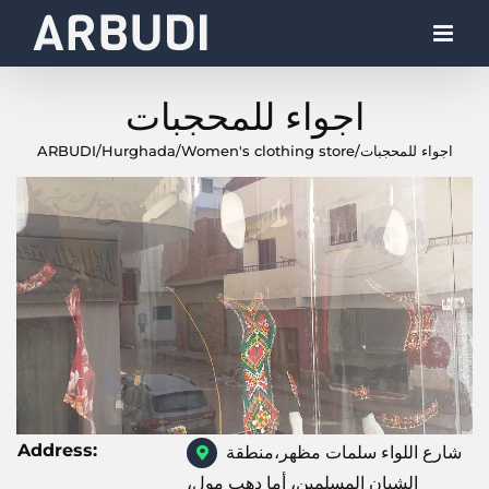
Skip
to
content
اجواء للمحجبات
اجواء للمحجبات
/
Women's clothing store
/
Hurghada
/
ARBUDI
Address:
شارع اللواء سلمات مظهر،منطقة
الشبان المسلمين، أما دهب مول،