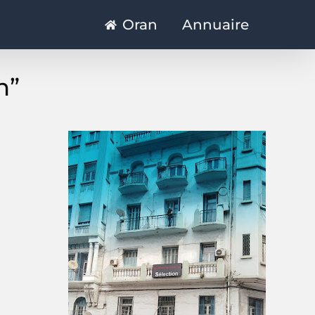
Oran
Annuaire
n”