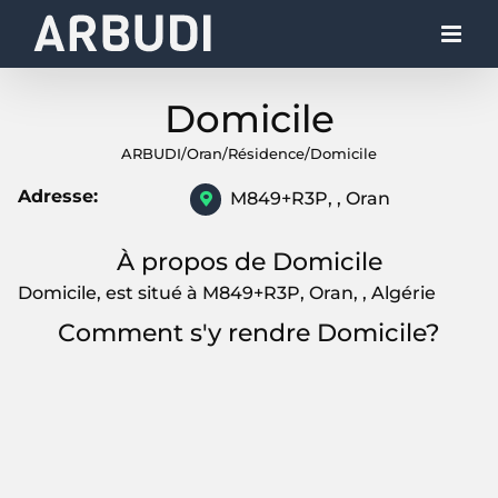
Skip
to
content
Domicile
ARBUDI
/
Oran
/
Résidence
/
Domicile
Adresse:
M849+R3P, , Oran
À propos de Domicile
Domicile, est situé à M849+R3P, Oran, , Algérie
Comment s'y rendre Domicile?