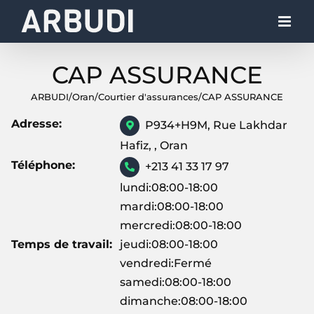
Skip
to
content
CAP ASSURANCE
ARBUDI
/
Oran
/
Courtier d'assurances
/
CAP ASSURANCE
Adresse:
P934+H9M, Rue Lakhdar
Hafiz, , Oran
Téléphone:
+213 41 33 17 97
lundi:08:00-18:00
mardi:08:00-18:00
mercredi:08:00-18:00
Temps de travail:
jeudi:08:00-18:00
vendredi:Fermé
samedi:08:00-18:00
dimanche:08:00-18:00