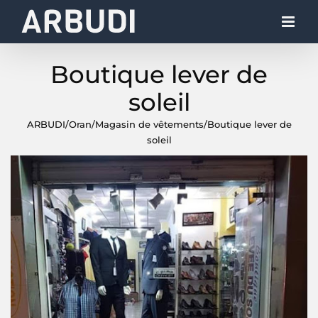
Skip
to
content
Boutique lever de
soleil
ARBUDI
/
Oran
/
Magasin de vêtements
/
Boutique lever de
soleil