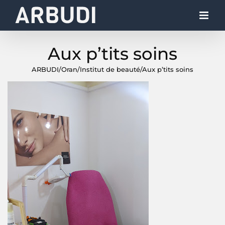
Skip
to
content
Aux p’tits soins
ARBUDI
/
Oran
/
Institut de beauté
/
Aux p’tits soins