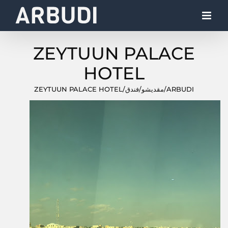
Ski
t
conten
ZEYTUUN PALACE
HOTEL
ARBUDI
/
مقديشو
/
فندق
/
ZEYTUUN PALACE HOTEL