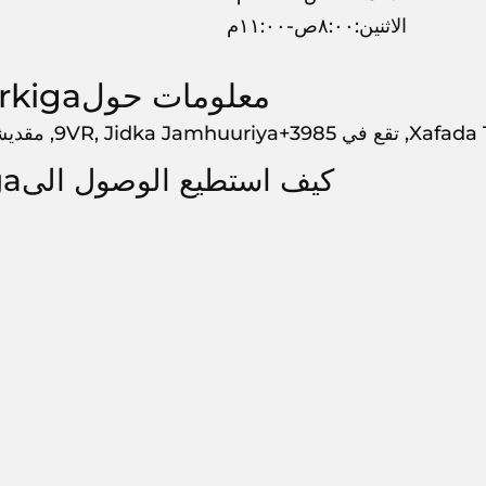
الاثنين:٨:٠٠ص-١١:٠٠م
معلومات حولXafada Turkiga
9VR, Jidka Jamhuuriy, مقديشو, ,
كيف استطيع الوصول الىXafada Turkiga?