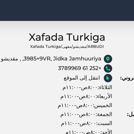
Xafada Turkiga
ARBUDI
/
مقديشو
/
مقهى
/
Xafada Turkiga
3985+9VR, Jidka Jamhuuriya, , مقديشو
+252 61 3789969
روني:
انتقل إلى الموقع
الثلاثاء:٨:٠٠ص-١١:٠٠م
الأربعاء:٨:٠٠ص-١١:٠٠م
الخميس:٨:٠٠ص-١١:٠٠م
ل:
الجمعة:٨:٠٠ص-١١:٠٠م
السبت:٨:٠٠ص-١١:٠٠م
الأحد:٨:٠٠ص-١١:٠٠م