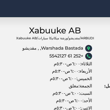
Xabuuke AB
ARBUDI
/
مقديشو
/
ورشة ميكانيكا سيارات
/
Xabuuke AB
Warshada Bastada, , مقديشو
+252 61 5542127
الثلاثاء:٦:٠٠ص-٥:٣٠م
الأربعاء:٦:٠٠ص-٥:٣٠م
الخميس:٦:٠٠ص-٥:٣٠م
ل:
الجمعة:مغلق
السبت:٦:٠٠ص-٥:٣٠م
الأحد:٦:٠٠ص-٥:٣٠م
الاثنين:٦:٠٠ص-٥:٣٠م