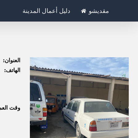
Ski
مقديشو
دليل أعمال المدينة
t
conten
العنوان:
الهاتف:
وقت العم