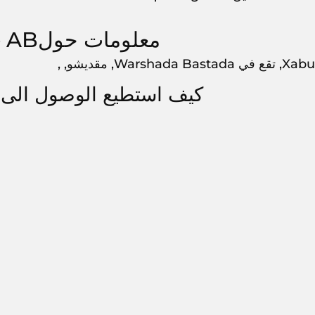
معلومات حولXabuuke AB
Warshada, مقديشو, ,
كيف استطيع الوصول الىXabuuke AB?