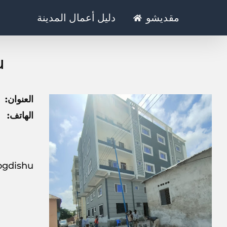
Ski
مقديشو
دليل أعمال المدينة
t
conten
u
العنوان:
الهاتف:
apartment mogdishu