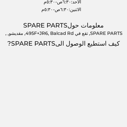
الأحد:٦:٣٠ص-٥:٣٠م
الاثنين:٦:٣٠ص-٥:٣٠م
معلومات حولSPARE PARTS
SPARE PARTS, تقع في 495F+JR6, Balcad Rd, مقديشو, ,
كيف استطيع الوصول الىSPARE PARTS?