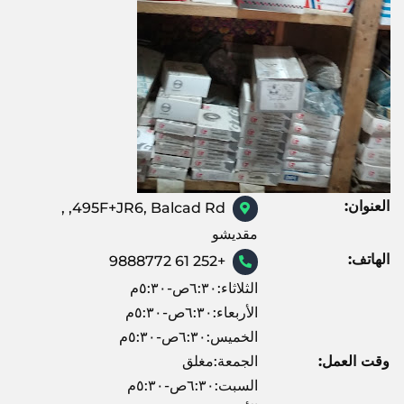
العنوان:
495F+JR6, Balcad Rd, ,
مقديشو
الهاتف:
+252 61 9888772
الثلاثاء:٦:٣٠ص-٥:٣٠م
الأربعاء:٦:٣٠ص-٥:٣٠م
الخميس:٦:٣٠ص-٥:٣٠م
وقت العمل:
الجمعة:مغلق
السبت:٦:٣٠ص-٥:٣٠م