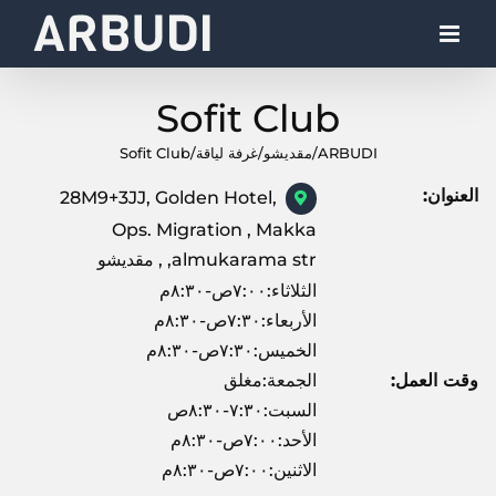
Ski
t
conten
Sofit Club
ARBUDI
/
مقديشو
/
غرفة لياقة
/
Sofit Club
العنوان:
28M9+3JJ, Golden Hotel,
Ops. Migration , Makka
almukarama str, , مقديشو
الثلاثاء:٧:٠٠ص-٨:٣٠م
الأربعاء:٧:٣٠ص-٨:٣٠م
الخميس:٧:٣٠ص-٨:٣٠م
وقت العمل:
الجمعة:مغلق
السبت:٧:٣٠-٨:٣٠ص
الأحد:٧:٠٠ص-٨:٣٠م
الاثنين:٧:٠٠ص-٨:٣٠م