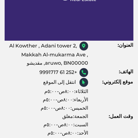
العنوان:
Al Kowther , Adani tower 2,
Makkah Al-mukarma Ave ,
aruwo, BN00000, مقديشو
الهاتف:
+252 61 9991717
موقع إلكتروني:
انتقل إلى الموقع
الثلاثاء:٨:٠٠ص-٥:٠٠م
الأربعاء:٨:٠٠ص-٥:٠٠م
الخميس:٨:٠٠ص-٥:٠٠م
وقت العمل:
الجمعة:مغلق
السبت:٨:٠٠ص-٥:٠٠م
الأحد:٨:٠٠ص-٥:٠٠م