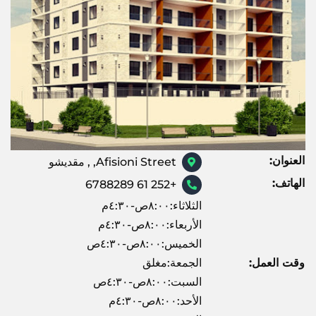
العنوان:
Afisioni Street, , مقديشو
الهاتف:
+252 61 6788289
الثلاثاء:٨:٠٠ص-٤:٣٠م
الأربعاء:٨:٠٠ص-٤:٣٠م
الخميس:٨:٠٠ص-٤:٣٠ص
وقت العمل:
الجمعة:مغلق
السبت:٨:٠٠ص-٤:٣٠ص
الأحد:٨:٠٠ص-٤:٣٠م