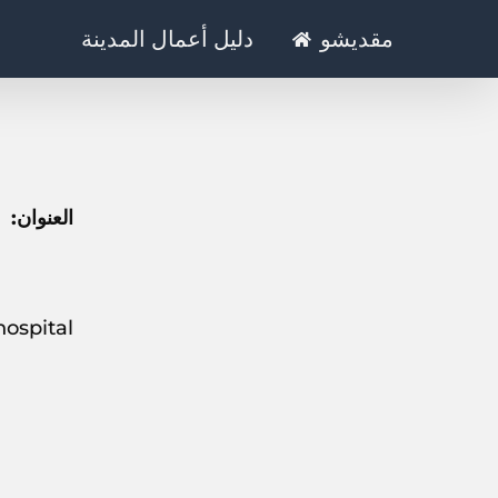
Ski
مقديشو
دليل أعمال المدينة
t
conten
العنوان:
Dhiblaswe hospital, تقع ف