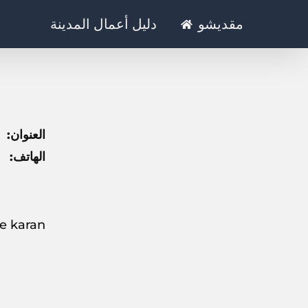
Ski
مقديشو
دليل أعمال المدينة
t
conten
العنوان:
الهاتف:
Banadir zone karan