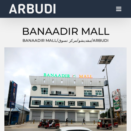
Ski
t
conten
BANAADIR MALL
ARBUDI
/
مقديشو
/
مركز تسوق
/
BANAADIR MALL