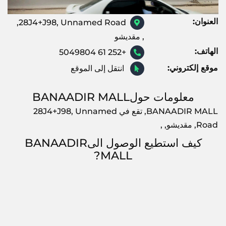
العنوان:
28J4+J98, Unnamed Road,
, مقديشو
الهاتف:
+252 61 5049804
موقع إلكتروني:
انتقل إلى الموقع
معلومات حولBANAADIR MALL
BANAADIR MALL, تقع في 28J4+J98, Unnamed
Road, مقديشو, ,
كيف استطيع الوصول الىBANAADIR
MALL?