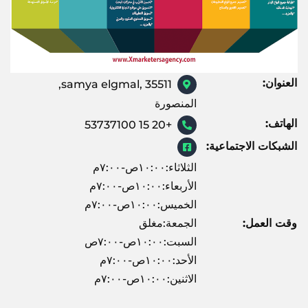
العنوان:
samya elgmal, 35511,
المنصورة
الهاتف:
+20 15 53737100
الشبكات الاجتماعية:
الثلاثاء:١٠:٠٠ص-٧:٠٠م
الأربعاء:١٠:٠٠ص-٧:٠٠م
الخميس:١٠:٠٠ص-٧:٠٠م
وقت العمل:
الجمعة:مغلق
السبت:١٠:٠٠ص-٧:٠٠ص
الأحد:١٠:٠٠ص-٧:٠٠م
الاثنين:١٠:٠٠ص-٧:٠٠م