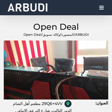
Ski
t
conten
Open Deal
ARBUDI
/
المنصورة
/
وكالة تسويق
/
Open Deal
العنوان:
29Q6+4VV مطعم أهل الشام
الدور التالت، شارع الترعة، الإمام, ,