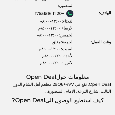
المنصورة
الهاتف:
+20 11 17551516
الثلاثاء:١٢:٠٠-٨:٠٠م
الأربعاء:١٢:٠٠-٨:٠٠م
الخميس:١٢:٠٠-٨:٠٠م
وقت العمل:
الجمعة:مغلق
السبت:١٢:٠٠-٨:٠٠م
الأحد:١٢:٠٠-٨:٠٠م
الاثنين:١٢:٠٠-٨:٠٠م
معلومات حولOpen Deal
Open Deal, تقع في 29Q6+4VV مطعم أهل الشام الدور
التالت، شارع الترعة، الإمام, المنصورة, ,
كيف استطيع الوصول الىOpen Deal?