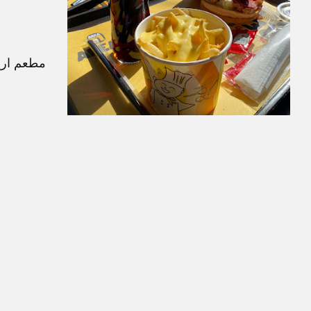
مطعم اريا 51, تقع في 29P5+GRC أمام ماكدونالدز، جيهان السادات, المن