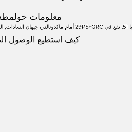
معلومات حولمطعم ا
صورة, 7650042,
كيف استطيع الوصول الىمط