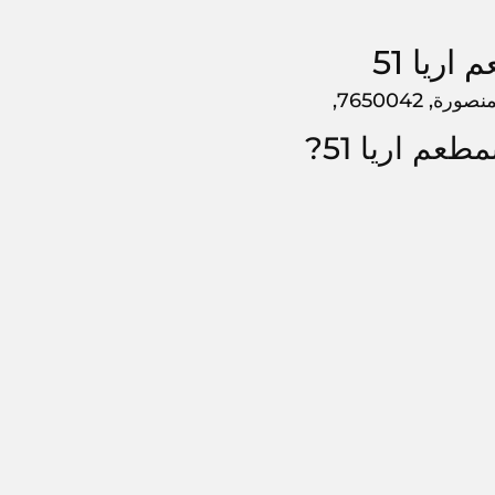
ريا 51
عم اريا 51?