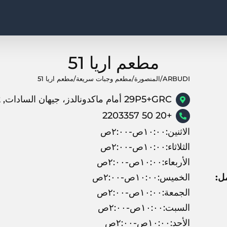
مطعم اريا 51
ARBUDI
/
المنصورة
/
مطعم وجبات سريعة
/
مطعم اريا 51
29P5+GRC أمام ماكدونالدز، جيهان السادات, 7650042, المنصورة
+20 50 2203357
الاثنين:١٠:٠٠ص-٢:٠٠ص
الثلاثاء:١٠:٠٠ص-٢:٠٠ص
الأربعاء:١٠:٠٠ص-٢:٠٠ص
ل:
الخميس:١٠:٠٠ص-٢:٠٠ص
الجمعة:١٠:٠٠ص-٢:٠٠ص
السبت:١٠:٠٠ص-٢:٠٠ص
الأحد:١٠:٠٠ص-٢:٠٠ص