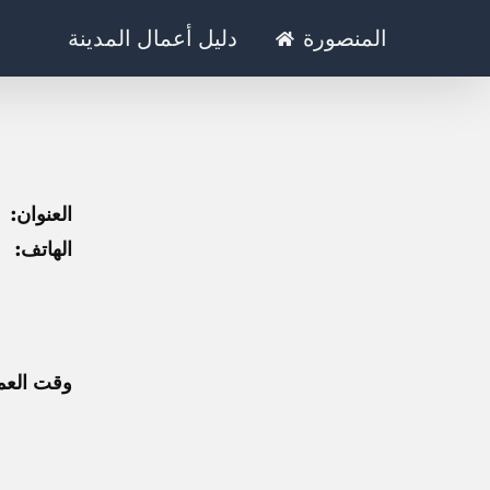
Ski
المنصورة
دليل أعمال المدينة
t
conten
العنوان:
الهاتف:
وقت العم