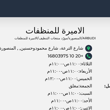
الاميرة للمنظفات
ARBUDI
/
المنصورة
/
مورّد منتجات التنظيف
/
الاميرة للمنظفات
شارع الترعة، شارع محمودوحسنين, , المنصورة
+20 10 16803975
الثلاثاء:١١:٠٠ص-١١:٠٠م
الأربعاء:١١:٠٠ص-١١:٠٠م
الخميس:١١:٠٠ص-١٢:٠٠م
ل:
الجمعة:مغلق
السبت:١١:٠٠ص-١١:٠٠م
الأحد:١١:٠٠ص-١١:٠٠م
الاثنين:١١:٠٠ص-١١:٠٠م