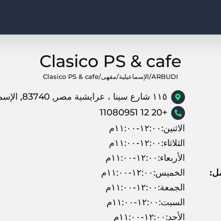
Clasico PS & cafe
ARBUDI
/
الإسماعيلية
/
مقهى
/
Clasico PS & cafe
١١٥ شارع سينا ، عرايشية مصر, 83740, الإسماعيلية
+20 12 11080951
الاثنين:١٢:٠٠-١١:٠٠م
الثلاثاء:١٢:٠٠-١١:٠٠م
الأربعاء:١٢:٠٠-١١:٠٠م
ل:
الخميس:١٢:٠٠-١١:٠٠م
الجمعة:١٢:٠٠-١١:٠٠م
السبت:١٢:٠٠-١١:٠٠م
الأحد:١٢:٠٠-١١:٠٠م