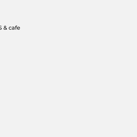
Clasico PS & cafe, تقع في ١١٥ شا