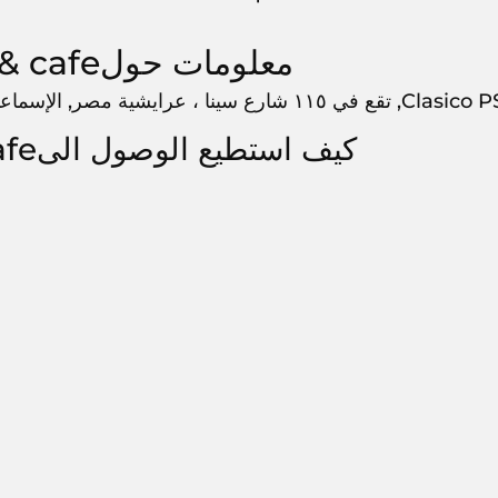
معلومات حولClasico PS & cafe
رع سينا ، عرايشية مصر, الإسماعيلية, 83740,
كيف استطيع الوصول الىClasico PS & cafe?