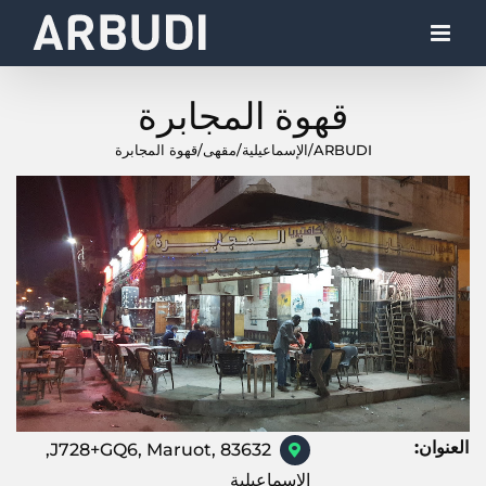
Ski
t
conten
قهوة المجابرة
ARBUDI
/
الإسماعيلية
/
مقهى
/
قهوة المجابرة
العنوان:
J728+GQ6, Maruot, 83632,
الإسماعيلية