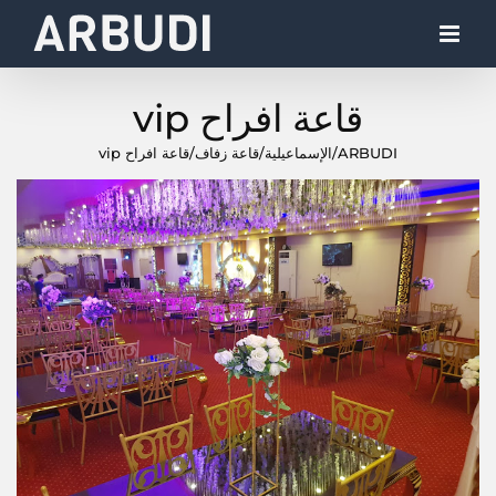
Ski
t
conten
قاعة افراح vip
ARBUDI
/
الإسماعيلية
/
قاعة زفاف
/
قاعة افراح vip