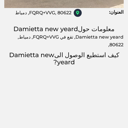
العنوان:
FQRQ+VVG, 80622, دمياط
معلومات حولDamietta new yeard
Damietta new yeard, تقع في FQRQ+VVG, دمياط,
80622,
كيف استطيع الوصول الىDamietta new
yeard?