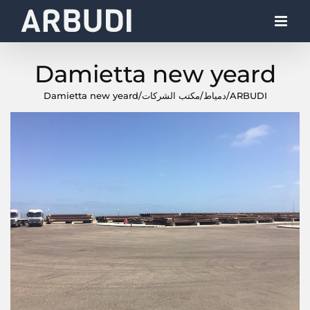
Ski
t
conten
Damietta new yeard
ARBUDI
/
دمياط
/
مكتب الشركات
/
Damietta new yeard