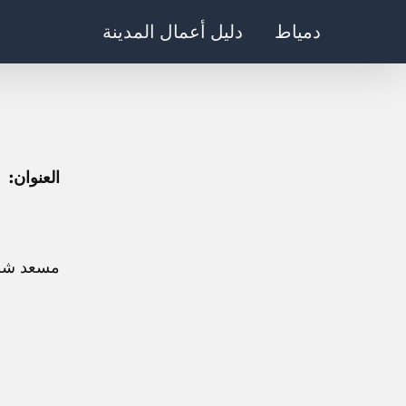
Ski
دمياط
دليل أعمال المدينة
t
conten
العنوان:
مسعد شطا, تقع في CRC9+857، صلاح الدين، ق