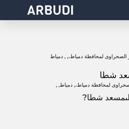
عد شطا
لىمسعد شطا?