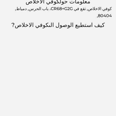
معلومات حولكوفي الاخلاص
كوفي الاخلاص, تقع في CR68+G2G، باب الحرس, دمياط,
80404,
كيف استطيع الوصول الىكوفي الاخلاص?