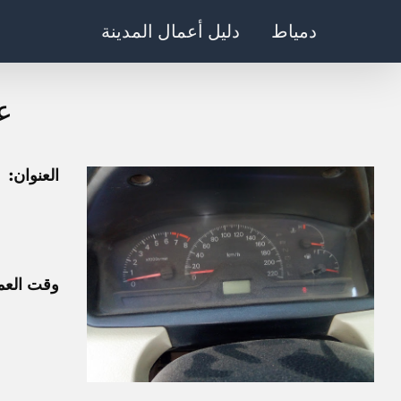
Ski
دمياط
دليل أعمال المدينة
t
conten
ع
العنوان:
وقت العم