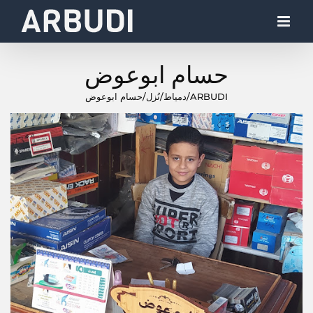
Ski
t
conten
حسام ابوعوض
ARBUDI
/
دمياط
/
نُزل
/
حسام ابوعوض