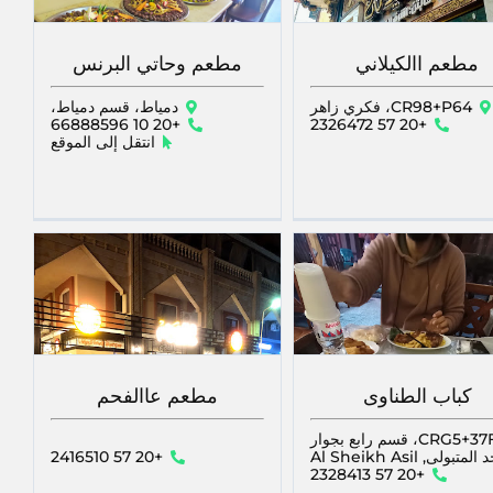
مطعم االكيلاني
مطعم وحاتي البرنس
CR98+P64، فكري زاهر
دمياط، قسم دمياط،
+20 10 66888596
+20 57 2326472
انتقل إلى الموقع
كباب الطناوى
مطعم عاالفحم
CRG5+37F، قسم رابع بجوار
بولى, Al Sheikh Asil
+20 57 2416510
+20 57 2328413