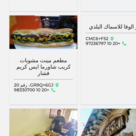
 الوفا للاسماك البلدي
CMC6+F52
+20 10 97236797
مطعم مينت مشويات
كريب شاورما ايس كريم
فشار
GR9Q+6GJ، رقم 20
+20 10 98330700