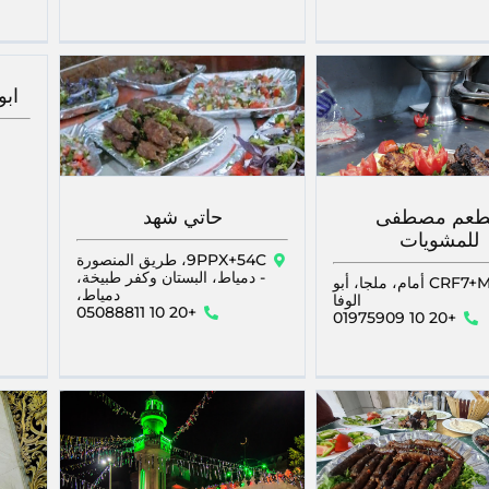
ابو
عم مصطفى
حاتي شهد
للمشويات
9PPX+54C، طريق المنصورة
- دمياط، البستان وكفر طبيخة،
CRF7+M28 أمام، ملجا، أبو
دمياط،
الوفا
+20 10 05088811
+20 10 01975909