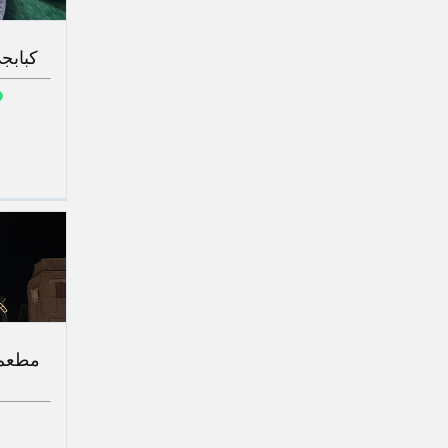
كبابج
مطعم