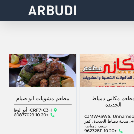
طعم مكاني دمياط
مطعم مشويات ابو صيام
الجديده
CRF7+C3H، أبو الوفا
+20 10 60877029
CJMW+5W5، Unname
Road, مدينة دمياط الجديدة، كفر
سعد، دمياط،
+20 10 96232811