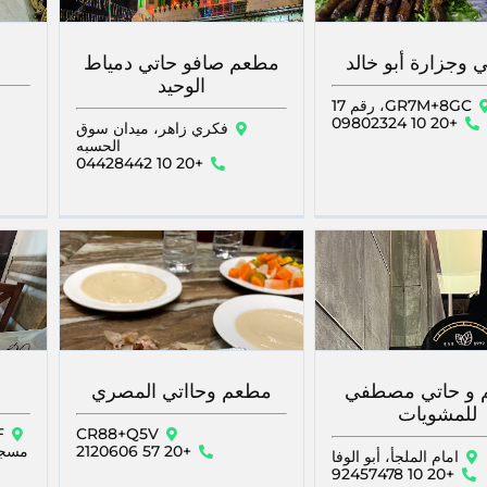
ي وجزارة أبو خالد
مطعم صافو حاتي دمياط
الوحيد
GR7M+8GC، رقم 17
+20 10 09802324
فكري زاهر، ميدان سوق
الحسبه
+20 10 04428442
 و حاتي مصطفي
مطعم وحااتي المصري
للمشويات
CR88+Q5V
+20 57 2120606
مسجد المت
امام الملجأ، أبو الوفا
+20 10 92457478