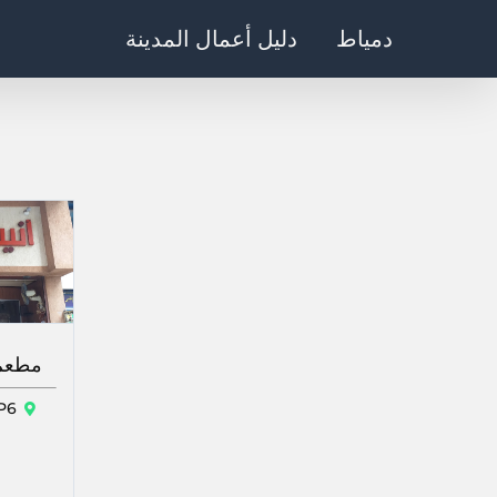
Ski
دمياط
دليل أعمال المدينة
t
conten
مطعم 
7+VP6