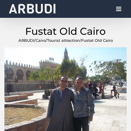
Skip
to
content
Fustat Old Cairo
ARBUDI
/
Cairo
/
Tourist attraction
/
Fustat Old Cairo