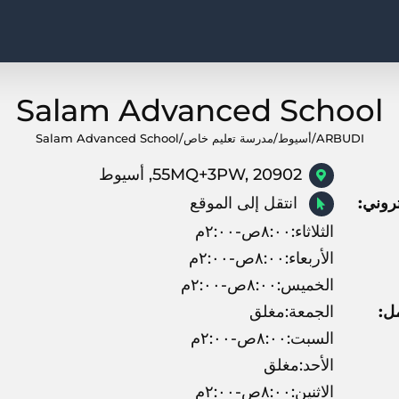
Salam Advanced School
ARBUDI
/
أسيوط
/
مدرسة تعليم خاص
/
Salam Advanced School
55MQ+3PW, 20902, أسيوط
روني:
انتقل إلى الموقع
الثلاثاء:٨:٠٠ص-٢:٠٠م
الأربعاء:٨:٠٠ص-٢:٠٠م
الخميس:٨:٠٠ص-٢:٠٠م
ل:
الجمعة:مغلق
السبت:٨:٠٠ص-٢:٠٠م
الأحد:مغلق
الاثنين:٨:٠٠ص-٢:٠٠م