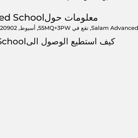
معلومات حولSalam Advanced School
Sala, تقع في 55MQ+3PW, أسيوط, 20902,
كيف استطيع الوصول الىSalam Advanced School?