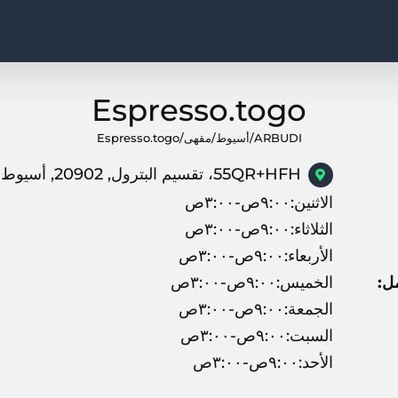
Espresso.togo
ARBUDI
/
أسيوط
/
مقهى
/
Espresso.togo
55QR+HFH، تقسيم البترول, 20902, أسيوط
الاثنين:٩:٠٠ص-٣:٠٠ص
الثلاثاء:٩:٠٠ص-٣:٠٠ص
الأربعاء:٩:٠٠ص-٣:٠٠ص
ل:
الخميس:٩:٠٠ص-٣:٠٠ص
الجمعة:٩:٠٠ص-٣:٠٠ص
السبت:٩:٠٠ص-٣:٠٠ص
الأحد:٩:٠٠ص-٣:٠٠ص