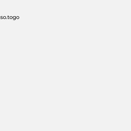
Espresso.togo, تقع في 55QR+HFH، 