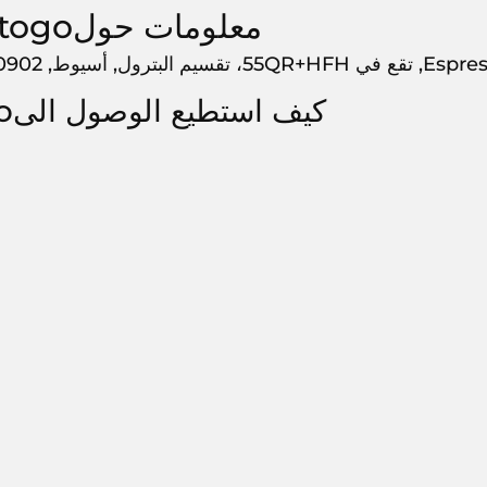
معلومات حولEspresso.togo
تقسيم البترول, أسيوط, 20902,
كيف استطيع الوصول الىEspresso.togo?