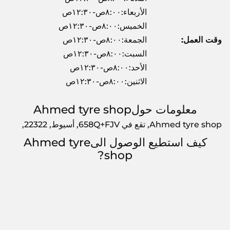
الأربعاء:٨:٠٠ص-١٢:٣٠ص
الخميس:٨:٠٠ص-١٢:٣٠ص
وقت العمل:
الجمعة:٨:٠٠ص-١٢:٣٠ص
السبت:٨:٠٠ص-١٢:٣٠ص
الأحد:٨:٠٠ص-١٢:٣٠ص
الاثنين:٨:٠٠ص-١٢:٣٠ص
معلومات حولAhmed tyre shop
Ahmed tyre shop, تقع في 658Q+FJV, أسيوط, 22322,
كيف استطيع الوصول الىAhmed tyre
shop?