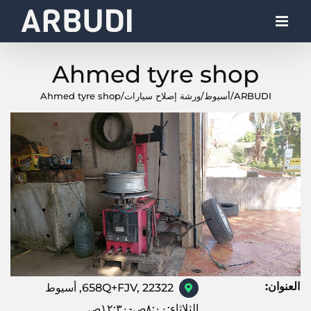
Ski
t
conten
Ahmed tyre shop
ARBUDI
/
أسيوط
/
ورشة إصلاح سيارات
/
Ahmed tyre shop
العنوان:
658Q+FJV, 22322, أسيوط
الثلاثاء:٨:٠٠ص-١٢:٣٠ص