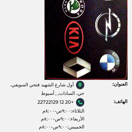
العنوان:
أول شارع الشهيد فتحي السويفي،
حي، السادات, , أسيوط
الهاتف:
+20 12 22722129
الثلاثاء:٩:٠٠ص-٨:٠٠م
الأربعاء:٩:٠٠ص-٨:٠٠م
الخميس:٩:٠٠ص-٨:٠٠م