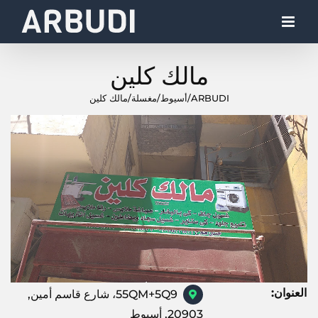
Ski
t
conten
مالك كلين
ARBUDI
/
أسيوط
/
مغسلة
/
مالك كلين
العنوان:
55QM+5Q9، شارع قاسم أمين,
20903, أسيوط