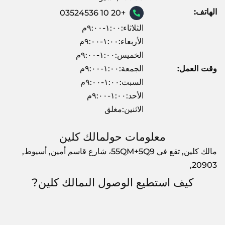
الهاتف:
+20 10 03524536
الثلاثاء:١:٠٠-٩:٠٠م
الأربعاء:١:٠٠-٩:٠٠م
الخميس:١:٠٠-٩:٠٠م
وقت العمل:
الجمعة:١:٠٠-٩:٠٠م
السبت:١:٠٠-٩:٠٠م
الأحد:١:٠٠-٩:٠٠م
الاثنين:مغلق
معلومات حولمالك كلين
مالك كلين, تقع في 55QM+5Q9، شارع قاسم أمين, أسيوط,
20903,
كيف استطيع الوصول الىمالك كلين?