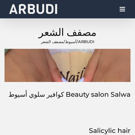
Ski
t
conten
مصفف الشعر
ARBUDI
/
أسيوط
/
مصفف الشعر
Beauty salon Salwa كوافير سلوي أسيوط
Salicylic hair