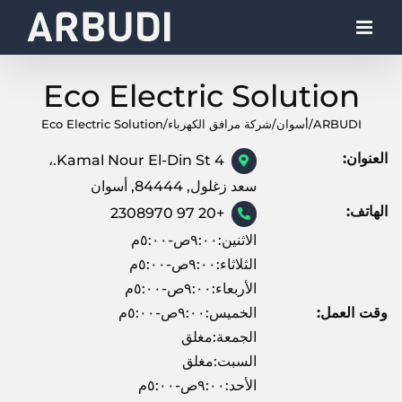
Ski
t
conten
Eco Electric Solution
ARBUDI
/
أسوان
/
شركة مرافق الكهرباء
/
Eco Electric Solution
العنوان:
4 Kamal Nour El-Din St.،
سعد زغلول, 84444, أسوان
الهاتف:
+20 97 2308970
الاثنين:٩:٠٠ص-٥:٠٠م
الثلاثاء:٩:٠٠ص-٥:٠٠م
الأربعاء:٩:٠٠ص-٥:٠٠م
وقت العمل:
الخميس:٩:٠٠ص-٥:٠٠م
الجمعة:مغلق
السبت:مغلق
الأحد:٩:٠٠ص-٥:٠٠م