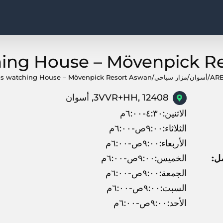
hing House – Mövenpick R
AR
/
أسوان
/
مزار سياحي
/
ds watching House – Mövenpick Resort Aswan
3VVR+HH, 12408, أسوان
الاثنين:٤:٣٠-٦:٠٠م
الثلاثاء:٩:٠٠ص-٦:٠٠م
الأربعاء:٩:٠٠ص-٦:٠٠م
ل:
الخميس:٩:٠٠ص-٦:٠٠م
الجمعة:٩:٠٠ص-٦:٠٠م
السبت:٩:٠٠ص-٦:٠٠م
الأحد:٩:٠٠ص-٦:٠٠م