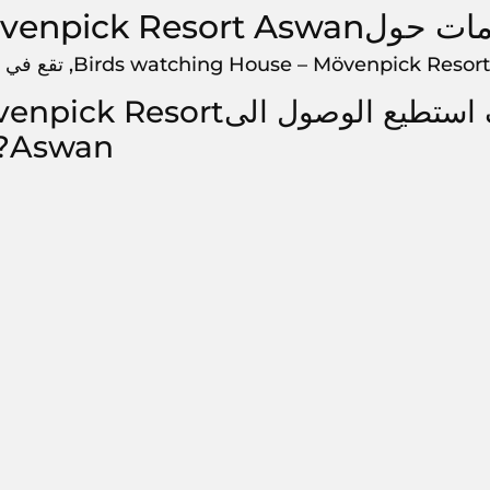
Birds watching House – Mövenpick Reso
Birds watching House – Mövenpick , تقع في 3VVR+HH, أسوان, 12408, مصر
كيف استطيع الوصول الى
Aswan?