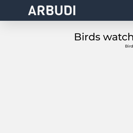
Birds watc
Bir