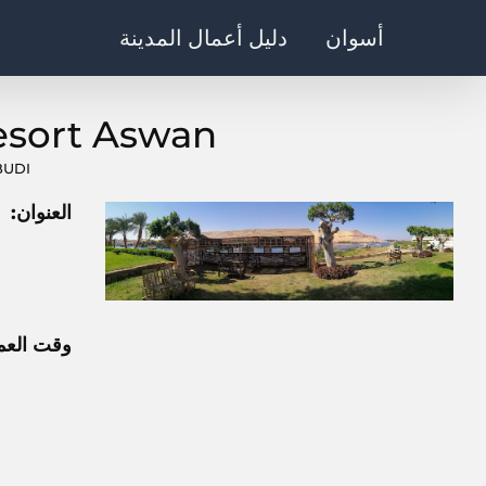
Ski
أسوان
دليل أعمال المدينة
t
conten
esort Aswan
BUDI
العنوان:
وقت العم