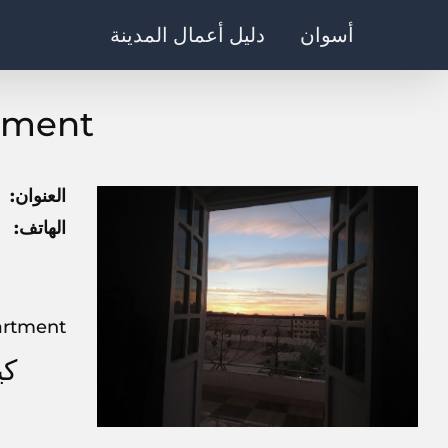
Ski
أسوان
دليل أعمال المدينة
t
conten
tment
العنوان:
الهاتف:
Rent apartment
كيف 