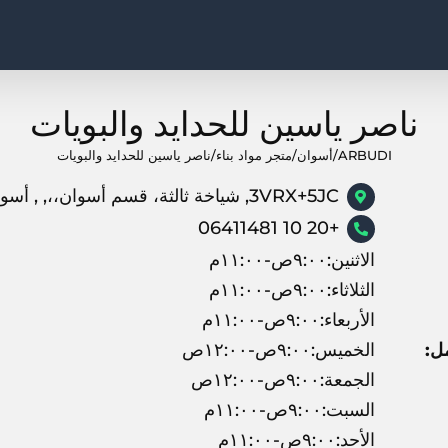
ناصر ياسين للحدايد والبويات
ARBUDI
/
أسوان
/
متجر مواد بناء
/
ناصر ياسين للحدايد والبويات
3VRX+5JC, شياخة ثالثة، قسم أسوان،،, , أسوان
+20 10 06411481
الاثنين:٩:٠٠ص-١١:٠٠م
الثلاثاء:٩:٠٠ص-١١:٠٠م
الأربعاء:٩:٠٠ص-١١:٠٠م
ل:
الخميس:٩:٠٠ص-١٢:٠٠ص
الجمعة:٩:٠٠ص-١٢:٠٠ص
السبت:٩:٠٠ص-١١:٠٠م
الأحد:٩:٠٠ص-١١:٠٠م