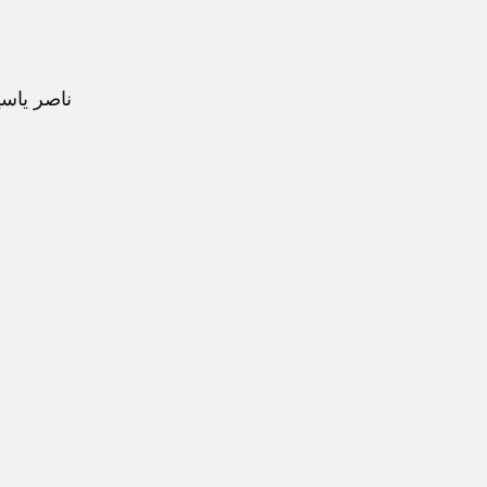
ناصر ياسين للحدايد وا