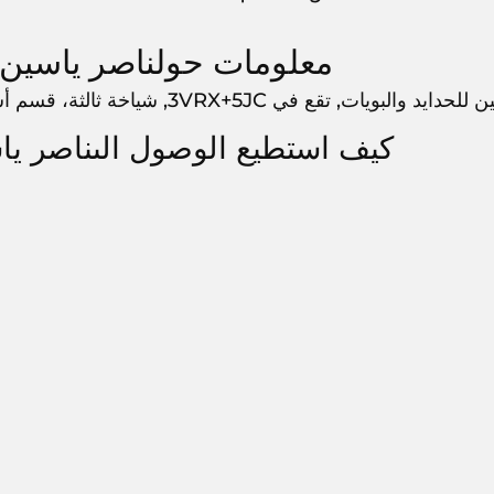
معلومات حولناصر ياسين ل
لبويات, تقع في 3VRX+5JC, شياخة ثالثة، قسم أسوان،،, أسوان, , مصر
كيف استطيع الوصول الىناصر ياس