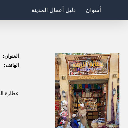
Ski
أسوان
دليل أعمال المدينة
t
conten
العنوان:
الهاتف:
عطارة النزهة, تقع في 8CM