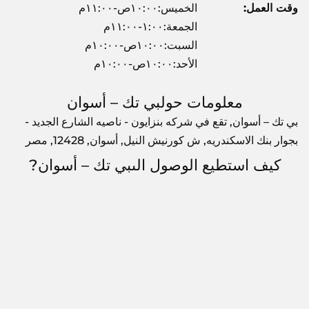
وقت العمل:
الخميس:١٠:٠٠ص-١١:٠٠م
الجمعة:١:٠٠-١١:٠٠م
السبت:١٠:٠٠ص-١٠:٠٠م
الأحد:١٠:٠٠ص-١٠:٠٠م
معلومات حولبي تك – أسوان
بي تك – أسوان, تقع في شركه بنزايون - ناصيه الشارع الجديد -
بجوار بنك الاسكندريه, ش كورنيش النيل, أسوان, 12428, مصر
كيف استطيع الوصول الىبي تك – أسوان?