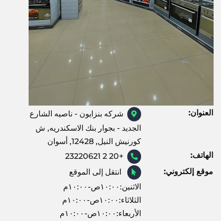
العنوان:
شركه بنزايون - ناصيه الشارع
الجديد - بجوار بنك الاسكندريه, ش
كورنيش النيل, 12428, أسوان
الهاتف:
+20 2 23220621
موقع إلكتروني:
انتقل إلى الموقع
الاثنين:١٠:٠٠ص-١٠:٠٠م
الثلاثاء:١٠:٠٠ص-١٠:٠٠م
الأربعاء:١٠:٠٠ص-١٠:٠٠م