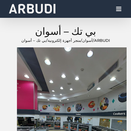
Ski
t
conten
بي تك – أسوان
ARBUDI
/
أسوان
/
متجر أجهزة إلكترونية
/
بي تك – أسوان