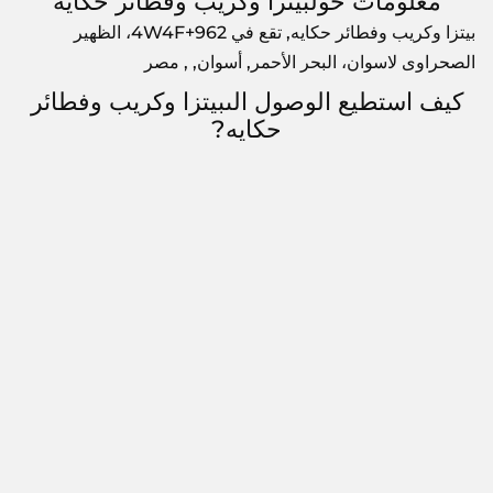
معلومات حولبيتزا وكريب وفطائر حكايه
بيتزا وكريب وفطائر حكايه, تقع في 4W4F+962، الظهير
الصحراوى لاسوان، البحر الأحمر, أسوان, , مصر
كيف استطيع الوصول الىبيتزا وكريب وفطائر
حكايه?