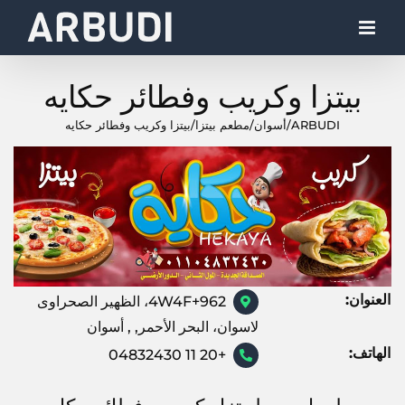
Ski
t
conten
بيتزا وكريب وفطائر حكايه
ARBUDI
/
أسوان
/
مطعم بيتزا
/
بيتزا وكريب وفطائر حكايه
العنوان:
4W4F+962، الظهير الصحراوى
لاسوان، البحر الأحمر, , أسوان
الهاتف:
+20 11 04832430