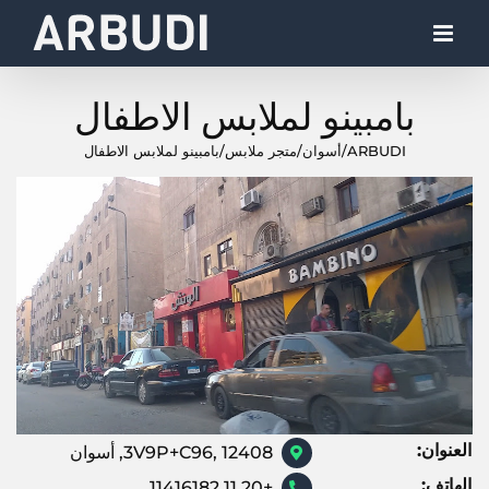
Ski
t
conten
بامبينو لملابس الاطفال
ARBUDI
/
أسوان
/
متجر ملابس
/
بامبينو لملابس الاطفال
العنوان:
3V9P+C96, 12408, أسوان
الهاتف:
+20 11 11416182