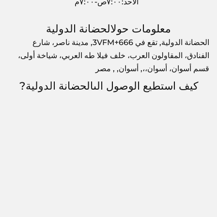
الأحد:٧:٠٠ص-٧:٠٠م
معلومات حولالحضانة الدولية
الحضانة الدولية, تقع في 3VFM+666, مدينة ناصر، شارع
الفنادق، المقاولون العرب، خلف فيلا طه العربي، شياخة أولى،
قسم أسوان، أسوان،،, أسوان, , مصر
كيف استطيع الوصول الىالحضانة الدولية?