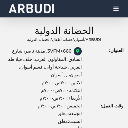
Ski
t
conten
الحضانة الدولية
ARBUDI
/
أسوان
/
حضانة أطفال
/
الحضانة الدولية
العنوان:
3VFM+666, مدينة ناصر، شارع
الفنادق، المقاولون العرب، خلف فيلا طه
العربي، شياخة أولى، قسم أسوان،
أسوان،،, , أسوان
الاثنين:٧:٠٠ص-٧:٠٠م
الثلاثاء:٧:٠٠ص-٧:٠٠م
الأربعاء:٧:٠٠ص-٧:٠٠م
وقت العمل:
الخميس:٧:٠٠ص-٧:٠٠م
الجمعة:مغلق
السبت:مغلق